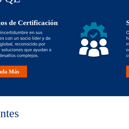
ios de Certificación
 incertidumbre en sus
O
s con un socio líder y de
h
global, reconocido por
m
r soluciones que ayudan a
o
desafíos complejos.
c
nda Más
ntes