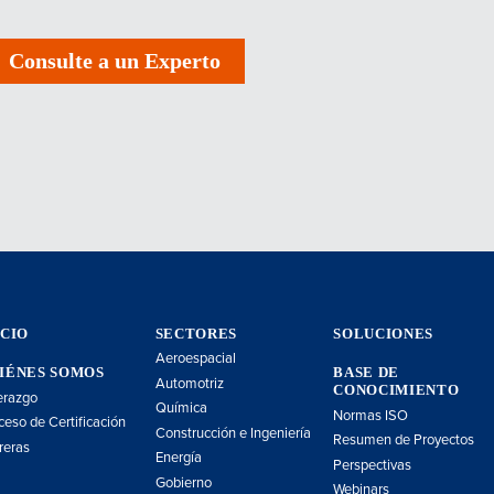
Consulte a un Experto
ICIO
SECTORES
SOLUCIONES
Aeroespacial
IÉNES SOMOS
BASE DE
Automotriz
CONOCIMIENTO
erazgo
Química
Normas ISO
ceso de Certificación
Construcción e Ingeniería
Resumen de Proyectos
reras
Energía
Perspectivas
Gobierno
Webinars